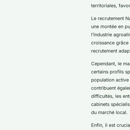
territoriales, fav
Le recrutement Na
une montée en pui
l’industrie agroal
croissance grâce a
recrutement adapté
Cependant, le marc
certains profils s
population active
contribuent égale
difficultés, les e
cabinets spéciali
du marché local.
Enfin, il est cruc