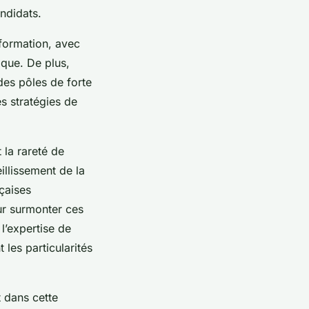
andidats.
nformation, avec
ique. De plus,
 des pôles de forte
es stratégies de
 la rareté de
illissement de la
çaises
ur surmonter ces
l’expertise de
les particularités
t dans cette