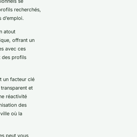
sionnels se
rofils recherchés,
s d’emploi.
n atout
que, offrant un
les avec ces
t des profils
t un facteur clé
 transparent et
e réactivité
misation des
ille où la
tes peut vous