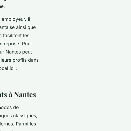
he.
 employeur. Il
antaise ainsi que
facilitent les
entreprise. Pour
eur Nantes peut
lleurs profils dans
al ici :
nts à Nantes
thodes de
tiques classiques,
dernes. Parmi les