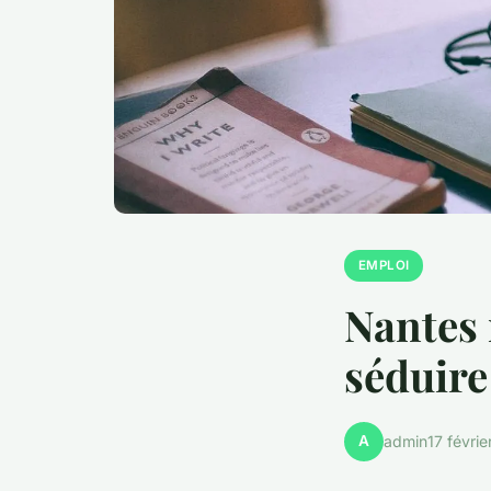
EMPLOI
Nantes 
séduire
A
admin
17 févri