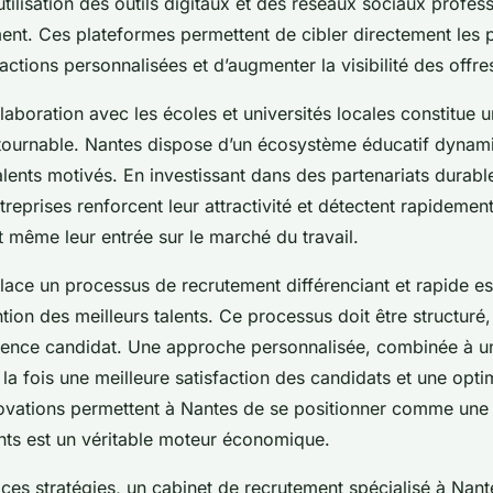
’utilisation des outils digitaux et des réseaux sociaux profes
nt. Ces plateformes permettent de cibler directement les p
actions personnalisées et d’augmenter la visibilité des offre
ollaboration avec les écoles et universités locales constitue u
tournable. Nantes dispose d’un écosystème éducatif dynami
talents motivés. En investissant dans des partenariats durab
entreprises renforcent leur attractivité et détectent rapidemen
 même leur entrée sur le marché du travail.
place un processus de recrutement différenciant et rapide es
ntion des meilleurs talents. Ce processus doit être structuré,
érience candidat. Une approche personnalisée, combinée à un
 la fois une meilleure satisfaction des candidats et une opti
novations permettent à Nantes de se positionner comme une v
nts est un véritable moteur économique.
ces stratégies, un cabinet de recrutement spécialisé à Nan