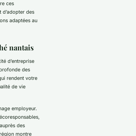
re ces
t d’adopter des
tions adaptées au
hé nantais
ité d’entreprise
 profonde des
qui rendent votre
alité de vie
image employeur.
s écoresponsables,
 auprès des
 région montre