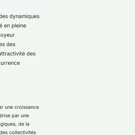
e des dynamiques
é en pleine
loyeur
tes des
ttractivité des
ncurrence
r une croissance
érise par une
giques, de la
des collectivités