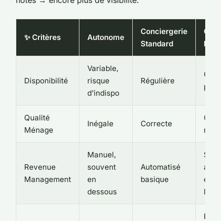
Conciergerie
Conc
✨ Critères
Autonome
Standard
Pers
Variable,
Opti
Disponibilité
risque
Régulière
préd
d’indispo
Qualité
Cont
Inégale
Correcte
Ménage
repo
Manuel,
Stra
Revenue
souvent
Automatisé
ajus
Management
en
basique
évé
dessous
loca
Élev