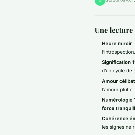
G
Gordon
09/07/
Une lecture 
Heure miroir
:
l’introspection
Signification 1
d’un cycle de s
Amour célibat
l’amour plutôt
Numérologie 
force tranquil
Cohérence ém
les signes ne r