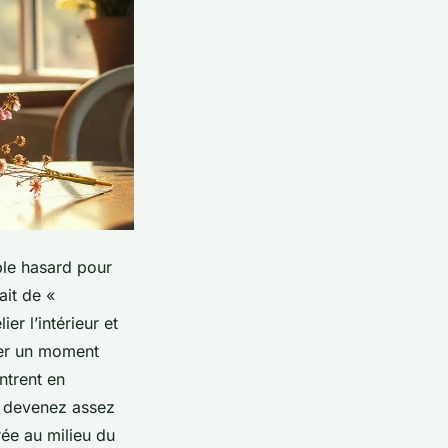
ple hasard pour
it de «
er l’intérieur et
quer un moment
ntrent en
i devenez assez
rée au milieu du