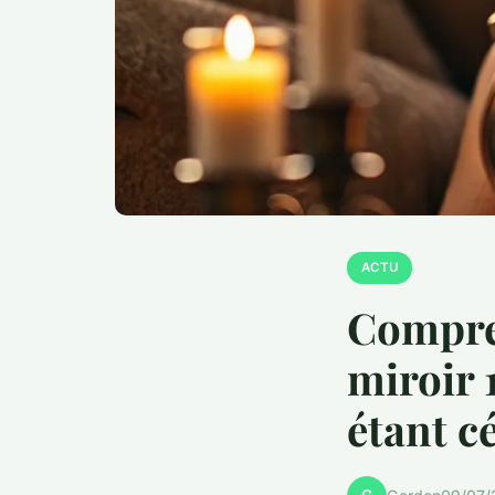
ACTU
Compren
miroir 
étant c