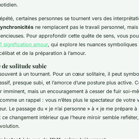
otidien.
répété, certaines personnes se tournent vers des interprétat
synchronicités
ne remplacent pas le travail personnel, mais
encieuses. Pour approfondir cette quête de sens, vous pou
1 signification amour
, qui explore les nuances symbolique
élibat et de la préparation à l’amour.
e de solitude subie
souvent à un tournant. Pour un cœur solitaire, il peut symbol
assif, presque subi, et l’amorce d’une posture plus active. C
 imminent, mais un encouragement à cesser de fuir soi-mêm
t comme un rappel : vous n’êtes plus le spectateur de votre v
eur. Le passage du « je n’ai personne » à « je me prépare à a
t ce changement intérieur que l’heure miroir semble reflét
volution.