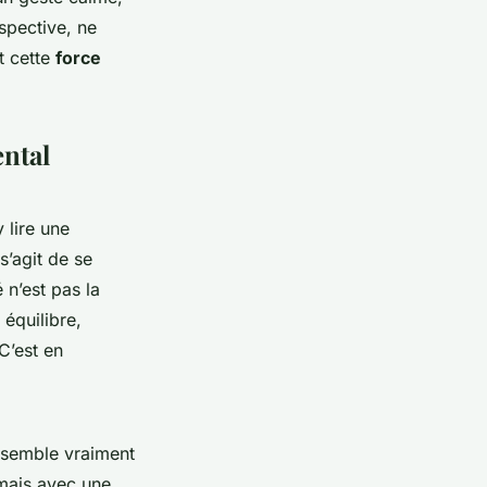
rspective, ne
t cette
force
ental
 lire une
s’agit de se
 n’est pas la
 équilibre,
C’est en
.
e semble vraiment
 mais avec une