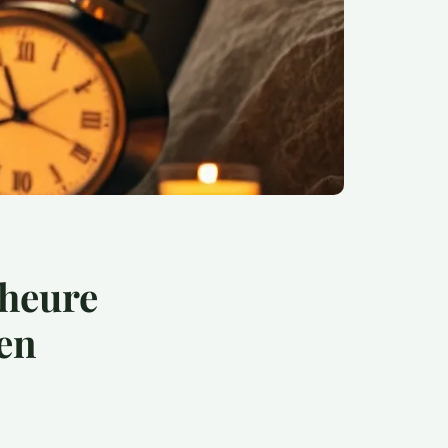
'heure
 en