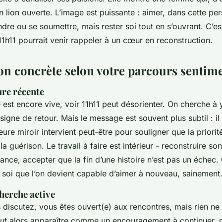
un lion ouverte. L’image est puissante : aimer, dans cette pe
ndre ou se soumettre, mais rester soi tout en s’ouvrant. C’es
11h11 pourrait venir rappeler à un cœur en reconstruction.
ion concrète selon votre parcours sentim
re récente
est encore vive, voir 11h11 peut désorienter. On cherche à y
 signe de retour. Mais le message est souvent plus subtil : il 
eure miroir intervient peut-être pour souligner que la priorité
a guérison. Le travail à faire est intérieur - reconstruire son
ance, accepter que la fin d’une histoire n’est pas un échec. 
 soi que l’on devient capable d’aimer à nouveau, sainement
herche active
 discutez, vous êtes ouvert(e) aux rencontres, mais rien n
peut alors apparaître comme un encouragement à continuer,