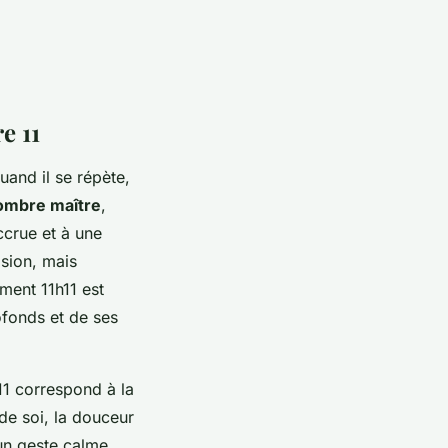
e 11
Quand il se répète,
ombre maître
,
accrue et à une
ision, mais
mment 11h11 est
ofonds et de ses
 11 correspond à la
 de soi, la douceur
un geste calme,