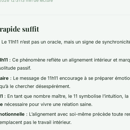
2026 12:31
13 min de lecture
rapide suffit
 Le 11h11 n’est pas un oracle, mais un signe de synchronicité
.
1h11
: Ce phénomène reflète un alignement intérieur et marq
olitude passif.
aire
: Le message de 11h11 encourage à se préparer émotio
 qu’à le chercher désespérément.
11
: En tant que nombre maître, le 11 symbolise l’intuition, la s
le
nécessaire pour vivre une relation saine.
otionnelle
: L’alignement avec soi-même précède toute renc
emplacent pas le travail intérieur.