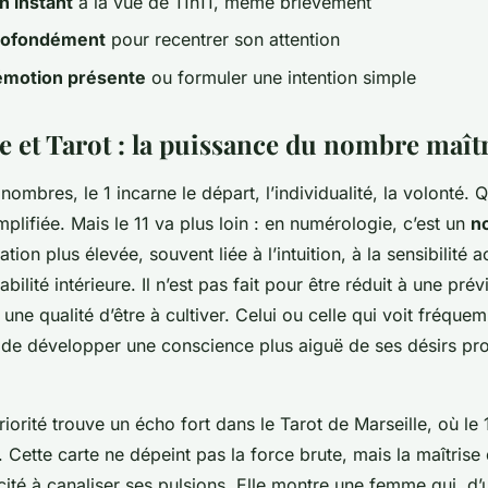
n instant
à la vue de 11h11, même brièvement
rofondément
pour recentrer son attention
émotion présente
ou formuler une intention simple
 et Tarot : la puissance du nombre maîtr
 nombres, le 1 incarne le départ, l’individualité, la volonté. 
plifiée. Mais le 11 va plus loin : en numérologie, c’est un
n
tion plus élevée, souvent liée à l’intuition, à la sensibilité 
ilité intérieure. Il n’est pas fait pour être réduit à une prév
ne qualité d’être à cultiver. Celui ou celle qui voit fréque
n de développer une conscience plus aiguë de ses désirs pr
ériorité trouve un écho fort dans le Tarot de Marseille, où le
. Cette carte ne dépeint pas la force brute, mais la maîtrise
ité à canaliser ses pulsions. Elle montre une femme qui, d’