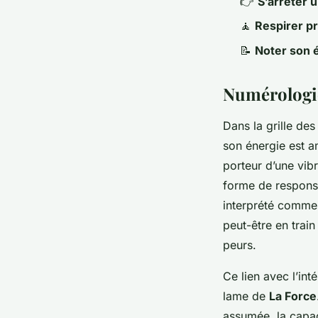
👉
S’arrêter u
🧘
Respirer p
📝
Noter son 
Numérologie
Dans la grille des
son énergie est am
porteur d’une vibra
forme de responsab
interprété comme u
peut-être en trai
peurs.
Ce lien avec l’int
lame de
La Force
assumée, la capac