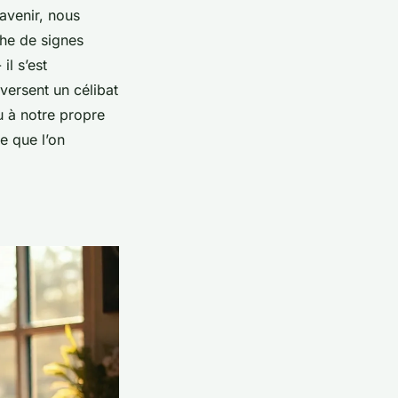
’avenir, nous
che de signes
il s’est
aversent un célibat
u à notre propre
ce que l’on